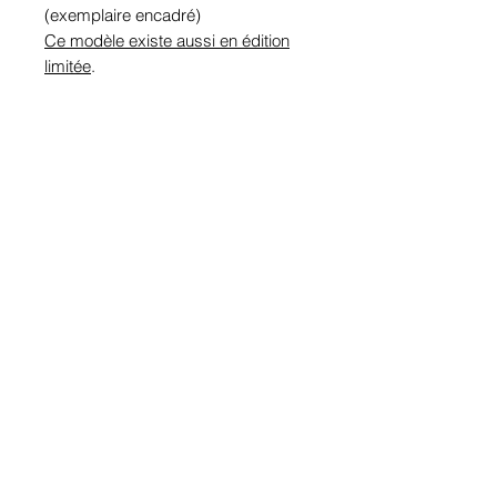
(exemplaire encadré)
Ce modèle existe aussi en édition
limitée
.
Accueil
Politique de
Boutique
confidentialité et
LVI
cookies
Contact
Mentions légales