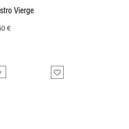
astro Vierge
Prix
50 €
inal
promotionnel
r