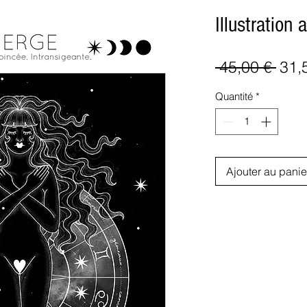
Illustration 
Prix
 45,00 € 
31,
orig
Quantité
*
Ajouter au panie