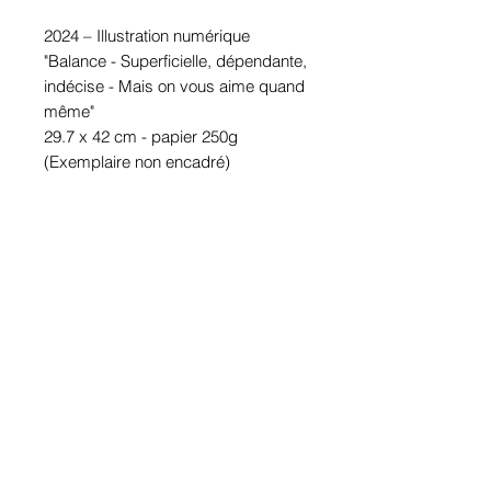
2024 – Illustration numérique
"Balance - Superficielle, dépendante,
indécise - Mais on vous aime quand
même"
29.7 x 42 cm - papier 250g
(Exemplaire non encadré)
Accueil
Politique de
Boutique
confidentialité et
LVI
cookies