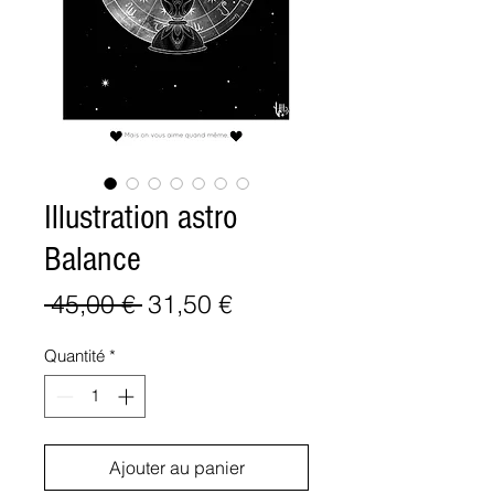
Illustration astro
Balance
Prix
Prix
 45,00 € 
31,50 €
original
promotionnel
Quantité
*
Ajouter au panier