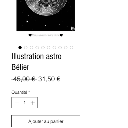
Illustration astro
Bélier
Prix
Prix
 45,00 € 
31,50 €
original
promotionnel
Quantité
*
Ajouter au panier