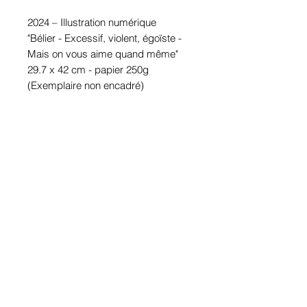
2024 – Illustration numérique
"Bélier - Excessif, violent, égoïste -
Mais on vous aime quand même"
29.7 x 42 cm - papier 250g
(Exemplaire non encadré)
Accueil
Politique de
Boutique
confidentialité et
LVI
cookies
Contact
Mentions légales